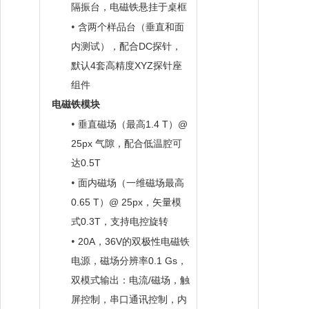
隔振台，电磁铁悬挂于桌框
•
含两个样品台（垂直和面
DC
内测试），配合
探针，
4
XYZ
默认
套
高精度
探针座
组件
电磁铁模块
•
1.4 T
@
垂直磁场（最高
）
25px
气隙，
配合低温腔可
0
.5T
达
•
面内磁场（
一维磁场
最高
0.65 T
@ 25px
）
，矢量模
0.3T
式
，支持
电控旋转
•
20A
36V
，
的
双极性电磁铁
0.1 Gs
电源，磁场分辨率
，
/
双模式输出
：
电流
磁场，触
屏控制，串口通讯控制，内