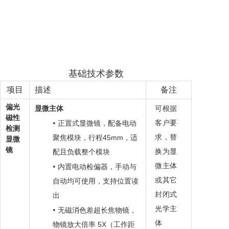
基础技术参数
项目
描述
备注
偏光
显微
主体
可根据
磁性
•
客户要
正置式显微镜，配备电动
检测
45mm
求，替
聚焦模块，行程
，适
显微
镜
换为显
配且负载整个模块
•
微主体
内置电动检偏器，手动与
或其它
自动均可使用，支持位置读
封闭式
出
光学主
•
无磁
消色差
超长焦物镜
，
体
5X
物镜放大倍率
（工作距