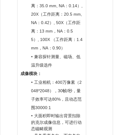
35.0 mm, NA
0.14
,
离：
：
）
20X
20.5 mm,
（工作距离：
NA
0.42
, 50X
：
）
（工作距
13 mm
NA
0.5
离：
，
：
5
,
100X
1.4
）
（工作距离：
mm
NA
0.90
，
：
）
•
兼容探针测量、磁场、低
温
升级选件
成像模块：
•
4
00
2
工业相机：
万像素（
048*2048
3
0
/
），
帧
秒，量
8
0%
子效率可达
，且动态范
3
0000
:
1
围
•
大面积即时输出背景扣除
的克尔成像信息，可进行动
态磁畴观测