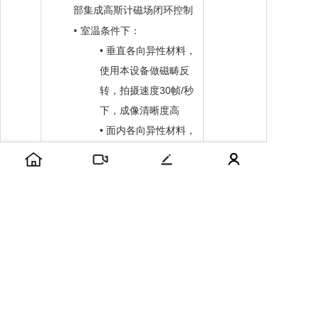
部集成高斯计磁场闭环控制
•
室温条件下：
•
垂直各向异性材料，
使用本设备做磁畴反
3
0
/
转，拍摄速度
帧
秒
下，成像清晰度高
•
面内各向异性材料，
使用本设备做磁畴反
3
0
/
转，拍摄速度
帧
秒
下，成像清晰度高
高灵敏调控光源
R
GB
光源
三色亮度可调
入射光角度由空间光调制器
控制，空间光调制器拥有百
万级别的像素，可产生任意
形状光束，入射角度范围
θ∈
[0, arcsin(NA/n)]
0
.
，分辨率