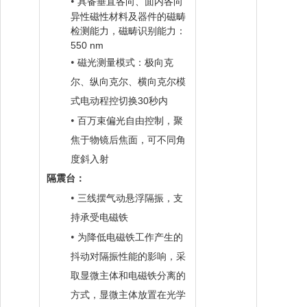
•
具备垂直各向、面内各向
异性磁性材料及器件的磁畴
检测能力，磁畴识别能力：
550 nm
•
磁光测量模式：极向克
尔、纵向克尔、横向克尔模
3
0
式电动程控切换
秒内
•
百万束偏光自由控制，聚
焦于物镜后焦面，可不同角
度斜入射
隔震台：
•
三线摆气动悬浮隔振，支
持承受电磁铁
•
为降低电磁铁工作产生的
抖动对隔振性能的影响，采
取显微主体和电磁铁分离的
方式，显微主体放置在光学